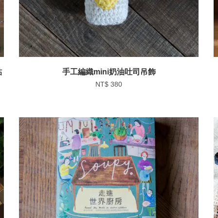
貼
手工編織mini奶油吐司吊飾
NT$ 380