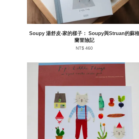
Soupy 湯舒皮-家的樣子： Soupy與Struan的蘇
蘭冒險記
NT$ 460