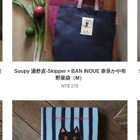
菜
Soupy 湯舒皮-Skipper × BAN INOUE 奈良かや布
野菜袋（M）
NT$ 270