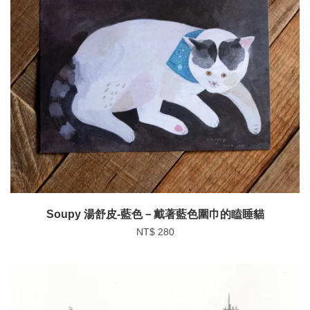
Soupy 湯舒皮-藍色－戴著藍色圍巾的瞌睡貓
NT$ 280