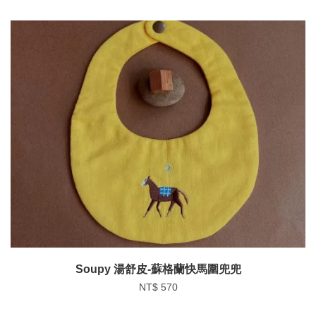
Soupy 湯舒皮-蘇格蘭快馬圍兜兜
NT$ 570