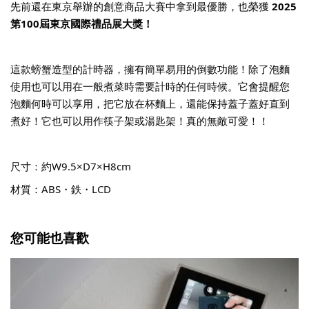
先前還在東京舉辦的創意商品大賽中拿到最優勝，也榮獲
2025
第100屆東京國際禮品展大獎！
這款螃蟹造型的計時器，擁有簡單易用的倒數功能！除了泡麵
使用也可以用在一般煮菜時需要計時的任何時候。它會提醒您
泡麵何時可以享用，把它放在杯麵上，還能保持蓋子蓋好直到
煮好！它也可以用作筷子架或湯匙架！真的無敵可愛！！
尺寸：約W9.5×D7×H8cm
材質：ABS・鉄・LCD
您可能也喜歡