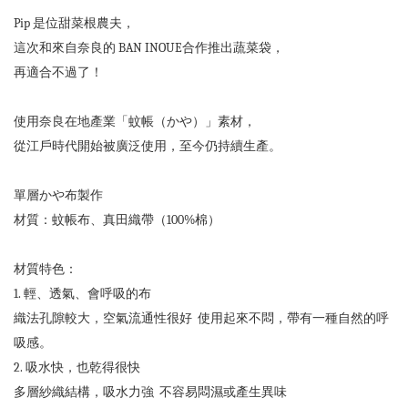
Pip 是位甜菜根農夫，
這次和來自奈良的 BAN INOUE合作推出蔬菜袋，
再適合不過了！
使用奈良在地產業「蚊帳（かや）」素材，
從江戶時代開始被廣泛使用，至今仍持續生產。
單層かや布製作
材質：蚊帳布、真田織帶（100%棉）
材質特色：
1. 輕、透氣、會呼吸的布
織法孔隙較大，空氣流通性很好 使用起來不悶，帶有一種自然的呼
吸感。
2. 吸水快，也乾得很快
多層紗織結構，吸水力強 不容易悶濕或產生異味