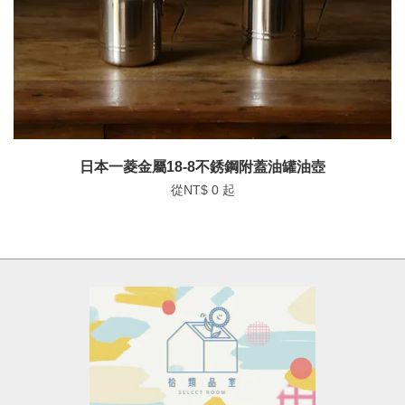
日本一菱金屬18-8不銹鋼附蓋油罐油壺
從
NT$ 0
起