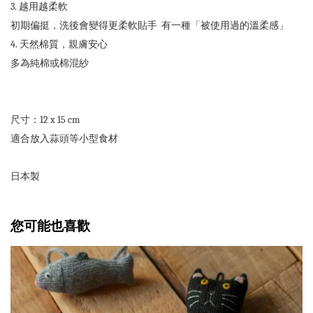
3. 越用越柔軟
初期偏挺，洗後會變得更柔軟貼手 有一種「被使用過的溫柔感」
4. 天然棉質，親膚安心
多為純棉或棉混紗
尺寸：12 x 15 cm
適合放入蒜頭等小型食材
日本製
您可能也喜歡