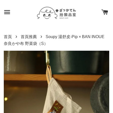
›
›
首頁
首頁推薦
Soupy 湯舒皮-Pip × BAN INOUE
奈良かや布 野菜袋（S）