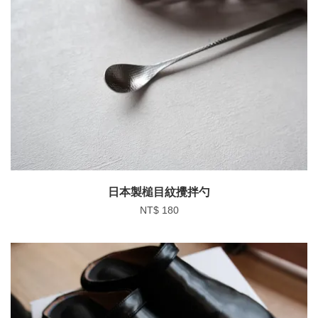
日本製槌目紋攪拌勺
NT$ 180