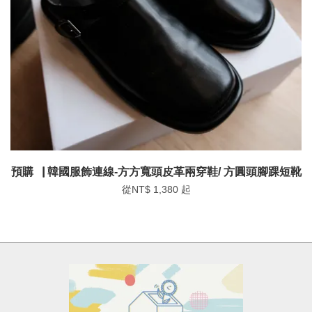
預購▕ 韓國服飾連線-方方寬頭皮革兩穿鞋/ 方圓頭腳踝短靴
從
NT$ 1,380
起