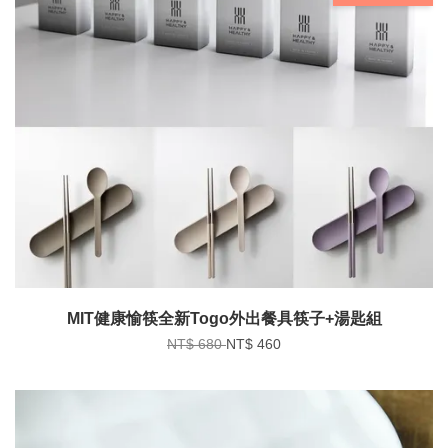
MIT健康愉筷全新Togo外出餐具筷子+湯匙組
NT$ 680
NT$ 460