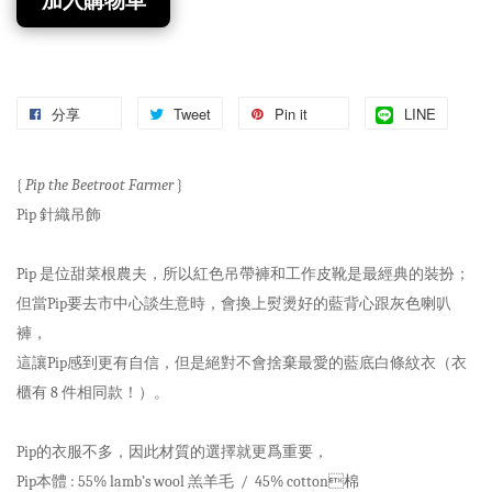
加入購物車
分享
Tweet
Pin it
LINE
{
Pip the Beetroot Farmer
}
Pip 針織吊飾
Pip 是位甜菜根農夫，所以紅色吊帶褲和工作皮靴是最經典的裝扮；
但當Pip要去市中心談生意時，會換上熨燙好的藍背心跟灰色喇叭
褲，
這讓Pip感到更有自信，但是絕對不會捨棄最愛的藍底白條紋衣（衣
櫃有 8 件相同款！）。
Pip的衣服不多，因此材質的選擇就更爲重要，
Pip本體 : 55% lamb’s wool 羔羊毛 / 45% cotton棉