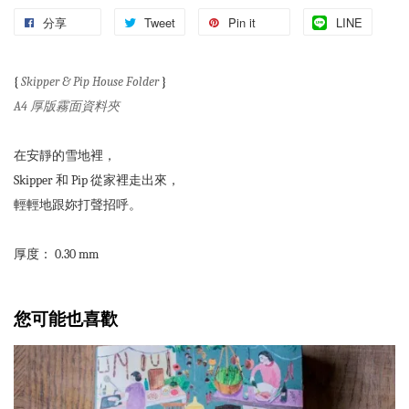
分享
Tweet
Pin it
LINE
{
Skipper & Pip House Folder
}
A4 厚版霧面資料夾
在安靜的雪地裡，
Skipper 和 Pip 從家裡走出來，
輕輕地跟妳打聲招呼。
厚度： 0.30 mm
您可能也喜歡