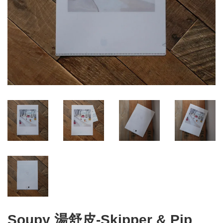
Soupy 湯舒皮-Skipper & Pip