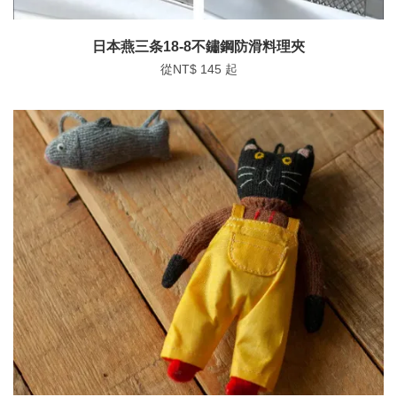
日本燕三条18-8不鏽鋼防滑料理夾
從
NT$ 145
起