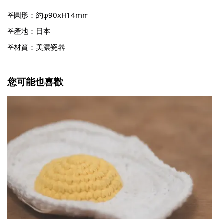
𖤐圓形：約φ90xH14mm
𖤐產地：日本
𖤐材質：美濃瓷器
您可能也喜歡