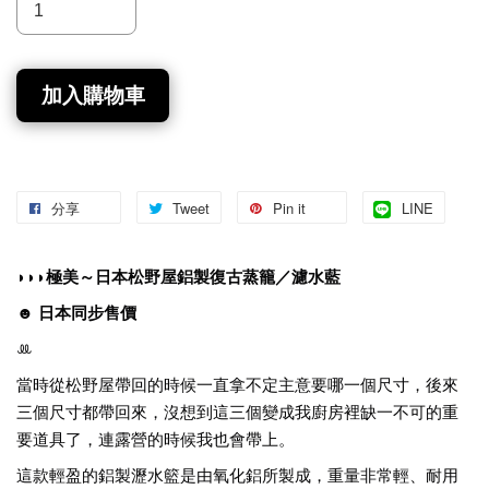
加入購物車
分享
Tweet
Pin it
LINE
◗◗◗極美～日本松野屋鋁製復古蒸籠／濾水藍
☻ 日本同步售價
ꔛ
當時從松野屋帶回的時候一直拿不定主意要哪一個尺寸，後來
三個尺寸都帶回來，沒想到這三個變成我廚房裡缺一不可的重
要道具了，連露營的時候我也會帶上。
這款輕盈的鋁製瀝水籃是由氧化鋁所製成，重量非常輕、耐用