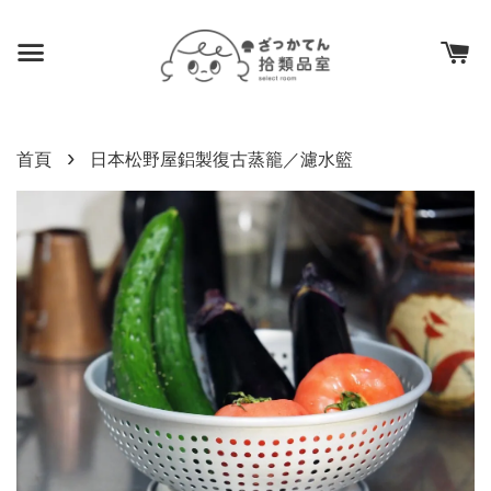
›
首頁
日本松野屋鋁製復古蒸籠／濾水籃