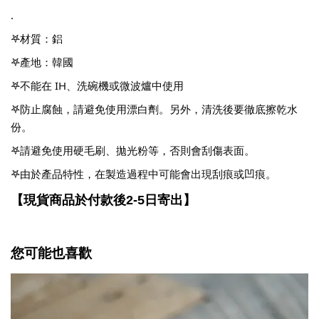
.
𖤐材質：鋁
𖤐產地：韓國
𖤐不能在 IH、洗碗機或微波爐中使用
𖤐防止腐蝕，請避免使用漂白劑。另外，清洗後要徹底擦乾水
份。
𖤐請避免使用硬毛刷、拋光粉等，否則會刮傷表面。
𖤐由於產品特性，在製造過程中可能會出現刮痕或凹痕。
【現貨商品於付款後
日寄出】
2-5
您可能也喜歡