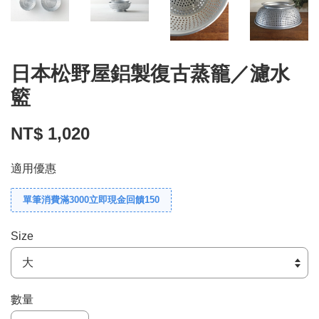
日本松野屋鋁製復古蒸籠／濾水
籃
NT$ 1,020
適用優惠
單筆消費滿3000立即現金回饋150
Size
數量