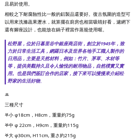
且易於使用。
相較之下耐腐蝕性比一般的鋁製品還要好。復古氛圍的造型可
以用來洗滌蔬果瀝水，就算擺在廚房也相當吸睛好看，濾網下
還有腳座設計，也能放在鍋子裡當作蒸籠使用喔。
松野屋，位於日暮里谷中銀座商店街，創立於1945年，致
力於日常生活工具，網羅日本及世界各地手工職人製作的
日用品，主要是天然材料，例如：竹片、茅草、木材等
等，提供美觀持久且令人愉悅的耐用物品，自然樸實又實
用。也是我們簽訂合作的店家，接下來可以慢慢來介紹松
野家的生活好物
。
ꔛ
三種尺寸
𖤐小 φ18cm，H8cm，重量約75g
𖤐中 φ 22cm，H9cm，重量約115g
𖤐大 φ30cm, H11cm, 重さ約215g