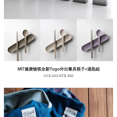
MIT健康愉筷全新Togo外出餐具筷子+湯匙組
NT$ 680
NT$ 460