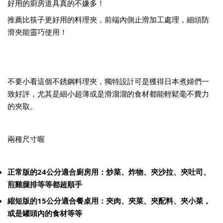
好用的廚房道具真的不嫌多！
推薦比筷子更好用的料理夾，前端內側止滑加工處理，細頭防
滑夾能靈巧使用！
不要小看這個不銹鋼料理夾，獨特設計可是獲得日本煮婦們一
致好評，尤其是細小超薄或是滑溜溜的食材都能輕鬆毫不費力
的夾取。
兩種尺寸喔
正常版的24公分適合廚房用：炒菜、炸物、夾沙拉、夾吐司、
煎雞腿排等等都超順手
縮短版的15公分適合餐桌用：夾肉、夾菜、夾配料、夾小菜，
或是罐頭內的食材等等