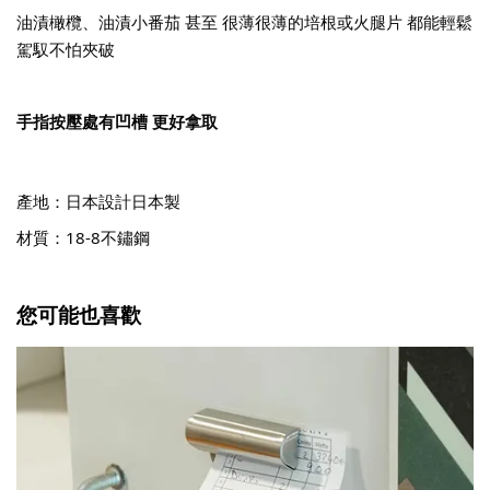
油漬橄欖、油漬小番茄 甚至 很薄很薄的培根或火腿片 都能輕鬆
駕馭不怕夾破
手指按壓處有凹槽 更好拿取
產地：日本設計日本製
材質：18-8不鏽鋼
您可能也喜歡