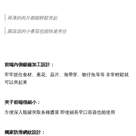
再薄的肉片都能輕鬆夾起
圓滾滾的小番茄也能快速夾住
前端內側鋸齒加工設計：
牢牢抓住食材、蔥花、蒜片、海帶芽、吻仔魚等等 非常輕鬆就
可以夾起來
夾子前端很細小：
方便深入瓶罐夾取各種醬菜 即使細長窄口容器也能使用
獨家防滑網紋設計：