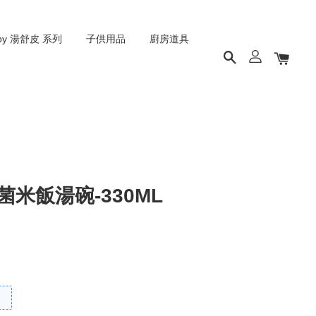
py 湯舒皮 系列
子供用品
廚房道具
菌米飯湯碗-330ML