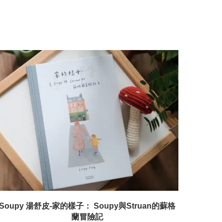
Soupy 湯舒皮-家的樣子： Soupy與Struan的蘇格
蘭冒險記