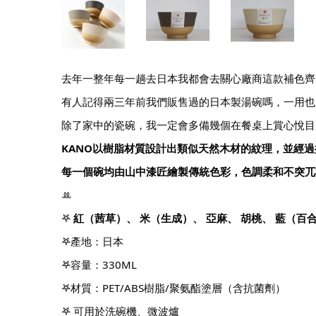
去年一整年每一趟去日本我都會去關心廠商這款補色齊
有人記得兩三年前我們販售過的日本製湯碗嗎，一用也
除了家中的瓷碗，我一定會多備幾個在餐桌上賞心悅目
KANO以樹脂材質設計出類似天然木材的紋理，並經
每一個碗均由山中漆匠繪製傳統色彩，色調柔和不突兀
ꔛ
𖤐
紅（茜草）、 米（生成）、 亞麻、 胡桃、 藍（百
𖤐產地：日本
𖤐容量：330ML
𖤐材質：PET/ABS樹脂/聚氨酯塗層（含抗菌劑）
𖤐 可用於洗碗機、微波爐