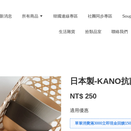
新消息
所有商品
韓國連線專區
社團同步專區
Sou
生活雜貨
拾類品室
聯絡我們
日本製-KANO抗
NT$ 250
適用優惠
單筆消費滿3000立即現金回饋150