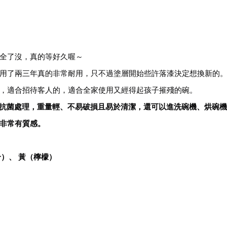
全了沒，真的等好久喔～
用了兩三年真的非常耐用，只不過塗層開始些許落漆決定想換新的
，適合招待客人的，適合全家使用又經得起孩子摧殘的碗。
過抗菌處理，重量輕、不易破損且易於清潔，還可以進洗碗機、烘碗
非常有質感。
合）、 黃（檸檬）