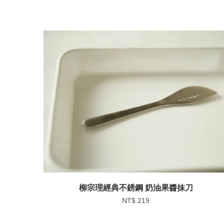
柳宗理經典不銹鋼 奶油果醬抹刀
NT$ 219