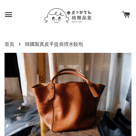
›
首頁
韓國製真皮手提肩揹水餃包