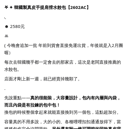
𖤐 ✦ 韓國製真皮手提肩揹水餃包【2602AC】
◟
☻ 2580元
ꔛ
( 今晚會追加一批 年前到貨會直接免運出貨，年後就是入2月團
喔）
每次去韓國幾乎都一定會去的那家店，這次是老闆直接推薦的
水餃包。
店面才剛上新一週，就已經賣掉幾顆了。
.
先說重點——
真的很能裝，大容量設計，包內有內層與內袋，
而且內袋是有拉鍊的包中包！
換包的時候整個拿起來就能直接換到另一個包，這點超加分。
容量真的不用多說，大的小的、各種哩哩扣扣通通放得下，當
媽媽包也完全沒問題欸。
另外還有附一條可調節的同款真皮背