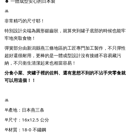
☻ 一體成型安心的日本製
ꔛ
非常精巧的尺寸耶！
特別設計尖端為圓形鋸齒狀，就算夾到罐子底部的時候也能牢
牢地夾取食物！
彈簧部分由新潟縣燕三條地區的工匠專門加工製作，不只彈性
超好還很耐用，更棒的是一體成型設計沒有接縫不容易藏污
納，不只衛生清潔起來也相當容易！
分食小菜、夾罐子裡的佐料、還有意想不到的不沾手夾零食就
可以用這個！！
ꔛ
𖤐產地：日本燕三条
𖤐尺寸：16x12.5 公分
𖤐材質：18-0 不鏽鋼