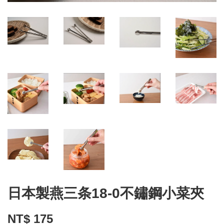
日本製燕三条18-0不鏽鋼小菜夾
NT$ 175