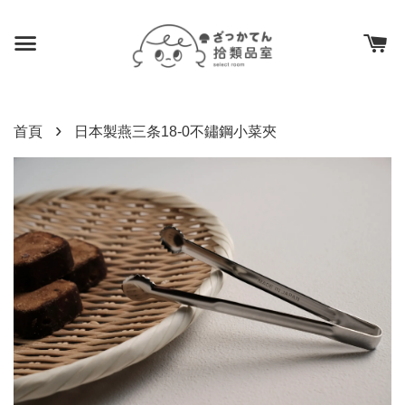
›
首頁
日本製燕三条18-0不鏽鋼小菜夾