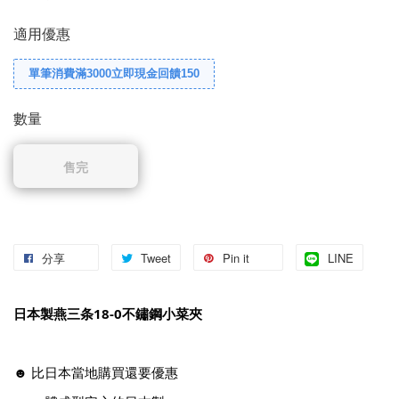
適用優惠
單筆消費滿3000立即現金回饋150
數量
售完
分享
Tweet
Pin it
LINE
日本製燕三条18-0不鏽鋼小菜夾
☻ 比日本當地購買還要優惠