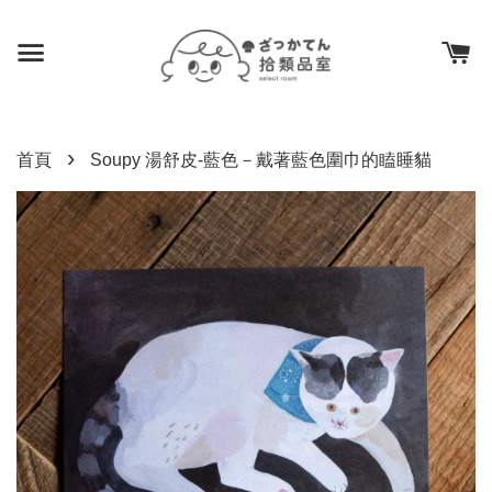
›
首頁
Soupy 湯舒皮-藍色－戴著藍色圍巾的瞌睡貓