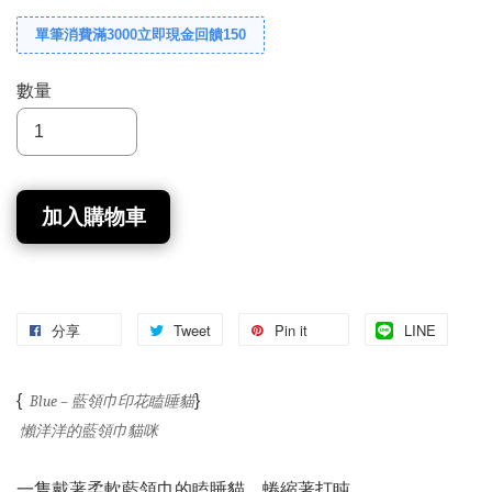
單筆消費滿3000立即現金回饋150
數量
加入購物車
分享
Tweet
Pin it
LINE
{
}
Blue – 藍領巾印花瞌睡貓
懶洋洋的藍領巾貓咪
一隻戴著柔軟藍領巾的瞌睡貓，蜷縮著打盹。