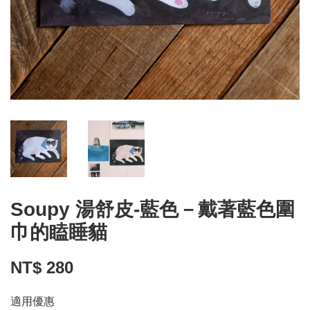
Soupy 湯舒皮-藍色－戴著藍色圍
巾的瞌睡貓
NT$ 280
適用優惠