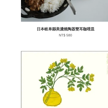
日本岐阜縣美濃燒陶器雙耳咖哩皿
NT$ 580