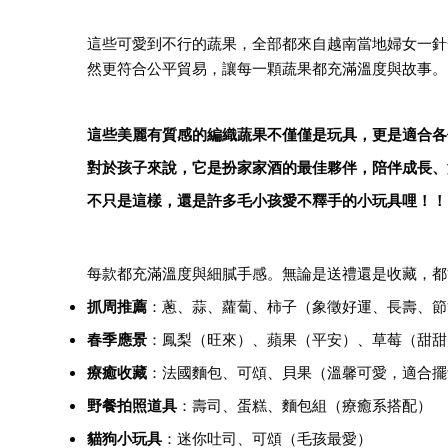
這些可愛到不行的蔬果，全部都來自越南當地婦女一針
然更符合公平貿易，讓每一顆蔬果都充滿溫度與故事。
這些美麗有質感的編織蔬果不僅僅是玩具，更是適合各
對於孩子來說，它是扮家家酒的最佳夥伴，陪伴成長、
不只是這樣，還是許多毛小孩愛不釋手的小玩具哩！！
每款都充滿溫度與細膩手感。無論是送禮還是收藏，都
抓周推薦
：蔥、蒜、蘿蔔、柿子（象徵好運、長壽、節
春季應景
：鳳梨（旺來）、蘋果（平安）、草莓（甜甜
療癒收藏
：法國麵包、可頌、貝果（溫馨可愛，適合擺
野餐拍照道具
：壽司、蛋糕、麵包組（療癒系搭配）
貓狗小玩具
：迷你吐司、可頌（毛孩最愛）