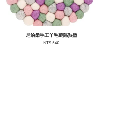
尼泊爾手工羊毛氈隔熱墊
NT$ 540