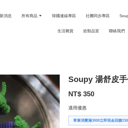
新消息
所有商品
韓國連線專區
社團同步專區
Sou
生活雜貨
拾類品室
聯絡我們
Soupy 湯舒皮
NT$ 350
適用優惠
單筆消費滿3000立即現金回饋150