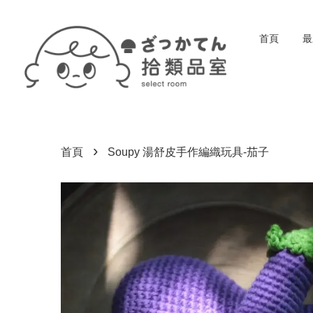
首頁
最
›
首頁
Soupy 湯舒皮手作編織玩具-茄子